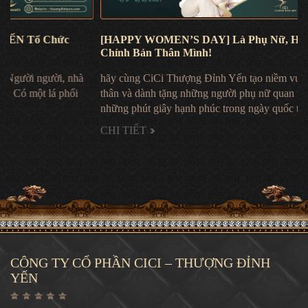
[HAPPY WOMEN’S DAY] Là Phụ Nữ, Hãy Yêu Thương
Chính Bản Thân Mình!
hãy cùng CiCi Thượng Đỉnh Yến tạo niềm vui cho chính bản
thân và dành tặng những người phụ nữ quan trọng cuộc đời mình
những phút giây hạnh phúc trong ngày quốc tế phụ nữ 8/3
CHI TIẾT
CÔNG TY CỔ PHẦN CICI – THƯỢNG ĐỈNH
YẾN