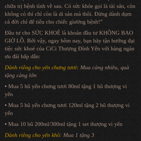
chữa trị bệnh tình về sau. Có sức khỏe gọi là tài sản, còn
không có thì chỉ còn là di sản mà thôi. Đừng dành dụm
cả đời chỉ để tiêu cho chiếc giường bệnh!”
Đầu tư cho SỨC KHOẺ là khoản đầu tư KHÔNG BAO
GIỜ LỖ. Bởi vậy, ngay hôm nay, bạn hãy tận hưởng đại
tiệc sức khoẻ của CiCi Thượng Đỉnh Yến với hàng ngàn
ưu đãi hấp dẫn:
Dành riêng cho yến chưng tươi:
Mua càng nhiều, quà
tặng càng lớn
▪️ Mua 5 hũ yến chưng tươi 80ml tặng 1 hũ thượng vi
yến
▪️ Mua 5 hũ yến chưng tươi 120ml tặng 2 hũ thượng vi
yến
▪️ Mua 10 hũ 200ml/300ml tặng 1 set thượng vi yến
Dành riêng cho yến khô:
Mua 1 tặng 3