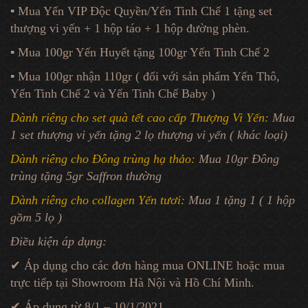
▪️ Mua Yến VIP Độc Quyền/Yến Tinh Chế 1 tặng set
thượng vi yến + 1 hộp táo + 1 hộp đường phèn.
▪️ Mua 100gr Yến Huyết tặng 100gr Yến Tinh Chế 2
▪️ Mua 100gr nhận 110gr ( đối với sản phẩm Yến Thô,
Yến Tinh Chế 2 và Yến Tinh Chế Baby )
Dành riêng cho set quà tết cao cấp Thượng Vi Yến:
Mua
1 set thượng vi yến tặng 2 lọ thượng vi yến ( khác loại)
Dành riêng cho Đông trùng hạ thảo:
Mua 10gr Đông
trùng tặng 5gr Saffron thường
Dành riêng cho collagen Yến tươi:
Mua 1 tặng 1 ( 1 hộp
gồm 5 lọ )
Điều kiện áp dụng:
✔ Áp dụng cho các đơn hàng mua ONLINE hoặc mua
trực tiếp tại Showroom Hà Nội và Hồ Chí Minh.
✔ Áp dụng từ 8/1 – 10/1/2021