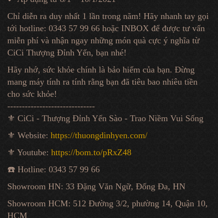
Chỉ diễn ra duy nhất 1 lần trong năm! Hãy nhanh tay gọi
tới hotline: 0343 57 99 66 hoặc INBOX để được tư vấn
miễn phí và nhận ngay những món quà cực ý nghĩa từ
CiCi Thượng Đỉnh Yến, bạn nhé!
Hãy nhớ, sức khỏe chính là bảo hiểm của bạn. Đừng
mang máy tính ra tính rằng bạn đã tiêu bao nhiêu tiền
cho sức khỏe!
------------------------------
⚜️ CiCi - Thượng Đỉnh Yến Sào - Trao Niềm Vui Sống
⚜️ Website:
https://thuongdinhyen.com/
⚜️ Youtube:
https://bom.to/pRxZ48
☎️ Hotline: 0343 57 99 66
Showroom HN: 33 Đặng Văn Ngữ, Đống Đa, HN
Showroom HCM: 512 Đường 3/2, phường 14, Quận 10,
HCM