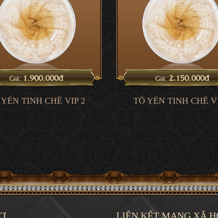
1.900.000đ
2.150.000đ
Giá:
Giá:
 YẾN TINH CHẾ VIP 2
TỔ YẾN TINH CHẾ VI
Ợ
LIÊN KẾT MẠNG XÃ H