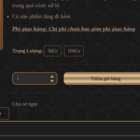
trong quá trình xử lý.
Có sản phẩm tặng đi kèm
Phí giao hàng: Chi phí chưa bao gồm phí giao hàng
Trọng Lượng:
50Gr
100Gr
Thêm giỏ hàng
Chia sẻ ngay
n