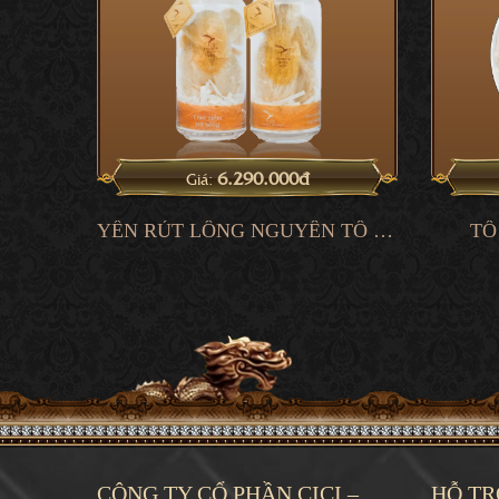
6.290.000đ
Giá:
YẾN RÚT LÔNG NGUYÊN TỔ VIP
TỔ
CÔNG TY CỔ PHẦN CICI –
HỖ TR