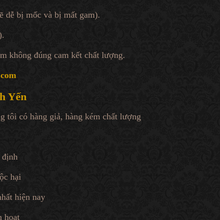
 dễ bị mốc và bị mất gam).
).
m không đúng cam kết chất lượng.
.com
nh Yến
g tôi có hàng giả, hàng kém chất lượng
 định
ộc hại
nhất hiện nay
h hoạt