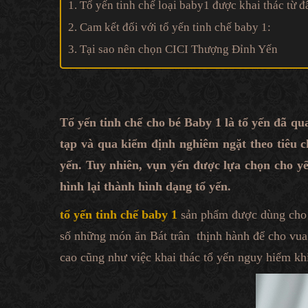
1. Tổ yến tinh chế loại baby1 được khai thác từ đ
2. Cam kết đối với tổ yến tinh chế baby 1:
3. Tại sao nên chọn CICI Thượng Đỉnh Yến
Tổ yến tinh chế cho bé Baby 1 là tổ yến đã q
tạp và qua kiểm định nghiêm ngặt theo tiêu ch
yến. Tuy nhiên, vụn yến được lựa chọn cho y
hình lại thành hình dạng tổ yến.
tổ yến tinh chế baby 1
sản phẩm được dùng cho n
số những món ăn Bát trân thịnh hành để cho vu
cao cũng như việc khai thác tổ yến nguy hiểm khi