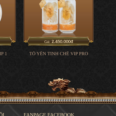
2.450.000đ
Giá:
P 1
TỔ YẾN TINH CHẾ VIP PRO
ỘI
FANPAGE FACEBOOK