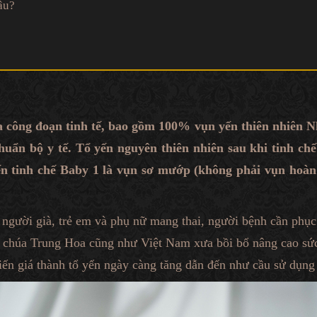
âu?
ua công đoạn tinh tế, bao gồm 100% vụn yến thiên nhiên 
uẩn bộ y tế. Tổ yến nguyên thiên nhiên sau khi tinh chế (
ến tinh chế Baby 1 là vụn sơ mướp (không phải vụn hoàn
gười già, trẻ em và phụ nữ mang thai, người bệnh cần phục 
a chúa Trung Hoa cũng như Việt Nam xưa bồi bổ nâng cao sứ
ến giá thành tổ yến ngày càng tăng dẫn đến như cầu sử dụng í