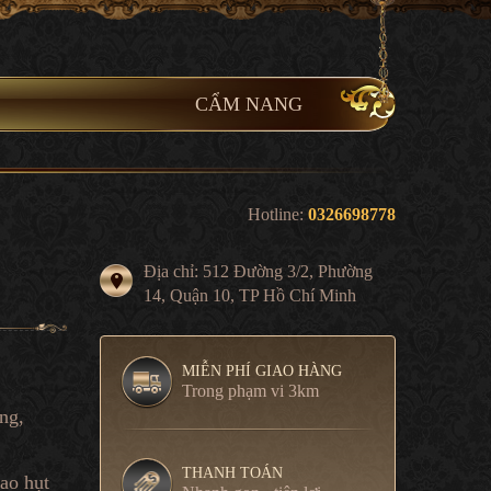
CẨM NANG
Hotline:
0326698778
Địa chỉ: 512 Đường 3/2, Phường
14, Quận 10, TP Hồ Chí Minh
MIỄN PHÍ GIAO HÀNG
Trong phạm vi 3km
ng,
THANH TOÁN
hao hụt