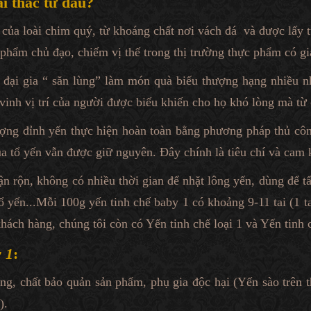
ai thác từ đâu?
y của loài chim quý, từ khoáng chất nơi vách đá và được lấy t
hẩm chủ đạo, chiếm vị thế trong thị trường thực phẩm có giá
đại gia “ săn lùng” làm món quà biếu thượng hạng nhiều nh
vinh vị trí của người được biếu khiến cho họ khó lòng mà từ
ượng đỉnh yến thực hiện hoàn toàn bằng phương pháp thủ côn
a tổ yến vẫn được giữ nguyên. Đây chính là tiêu chí và cam 
n rộn, không có nhiều thời gian để nhặt lông yến, dùng để t
tổ yến...Mỗi 100g yến tinh chế baby 1 có khoảng 9-11 tai (1 t
khách hàng, chúng tôi còn có Yến tinh chế loại 1 và Yến tin
y 1
:
ọng, chất bảo quản sản phẩm, phụ gia độc hại (Yến sào trên 
).