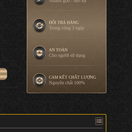
Nhanh gọn - tiện lợi
ĐỔI TRẢ HÀNG
Trong vòng 3 ngày
AN TOÀN
Cho người sử dụng
CAM KẾT CHẤT LƯỢNG
Nguyên chất 100%