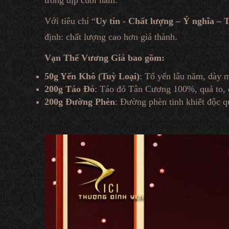
trong dịp cuối năm.
Với tiêu chí “
Uy tín - Chất lượng – Ý nghĩa – 
định: chất lượng cao hơn giá thành.
Vạn Thế Vương Giả bao gồm:
50g Yến Khô (Tuỳ Loại)
: Tổ yến lâu năm, dày m
200g Táo Đỏ
: Táo đỏ Tân Cương 100%, quả to, d
200g Đường Phèn
: Đường phèn tinh khiết độc q