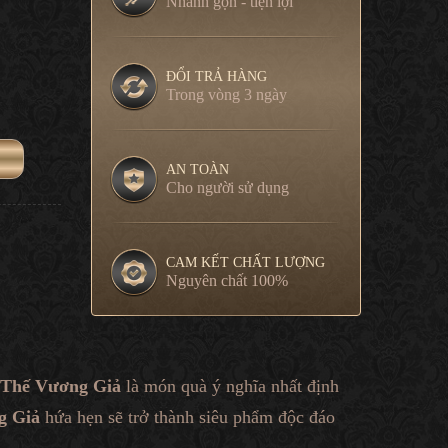
Nhanh gọn - tiện lợi
ĐỔI TRẢ HÀNG
Trong vòng 3 ngày
AN TOÀN
Cho người sử dụng
CAM KẾT CHẤT LƯỢNG
Nguyên chất 100%
 Thế Vương Giả
là món quà ý nghĩa nhất định
g Giả
hứa hẹn sẽ trở thành siêu phẩm độc đáo