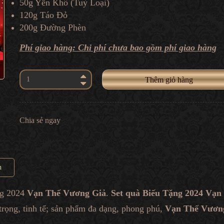
50g Yến Khô (Tuỳ Loại)
120g Táo Đỏ
200g Đường Phèn
Phí giao hàng: Chi phí chưa bao gồm phí giao hàng
Thêm giỏ hàng
Chia sẻ ngay
n
ng 2024
Vạn Thế Vương Giả
.
Set quà Biếu Tặng 2024 Vạn
 trọng, tinh tế; sản phẩm đa dạng, phong phú,
Vạn Thế Vươn