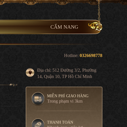
CẨM NANG
Hotline:
0326698778
Địa chỉ: 512 Đường 3/2, Phường
14, Quận 10, TP Hồ Chí Minh
MIỄN PHÍ GIAO HÀNG
Trong phạm vi 3km
THANH TOÁN