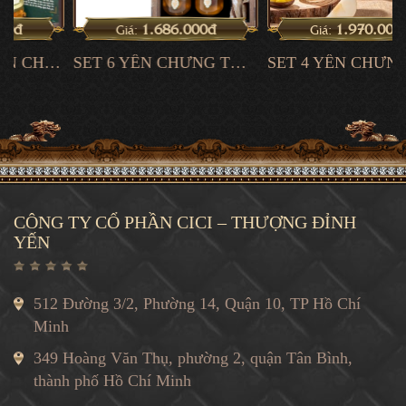
1.686.000đ
1.970.000đ
Giá:
Giá:
ƠI
SET 6 YẾN CHƯNG TƯƠI
SET 4 YẾN CHƯNG TƯƠI
CÔNG TY CỔ PHẦN CICI – THƯỢNG ĐỈNH
YẾN
512 Đường 3/2, Phường 14, Quận 10, TP Hồ Chí
Minh
349 Hoàng Văn Thụ, phường 2, quận Tân Bình,
thành phố Hồ Chí Minh