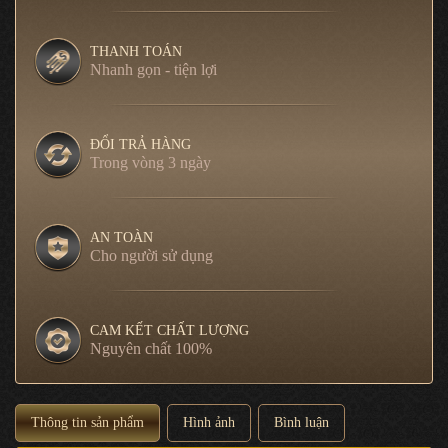
THANH TOÁN
Nhanh gọn - tiện lợi
ĐỔI TRẢ HÀNG
Trong vòng 3 ngày
AN TOÀN
Cho người sử dụng
CAM KẾT CHẤT LƯỢNG
Nguyên chất 100%
Thông tin sản phẩm
Hình ảnh
Bình luận