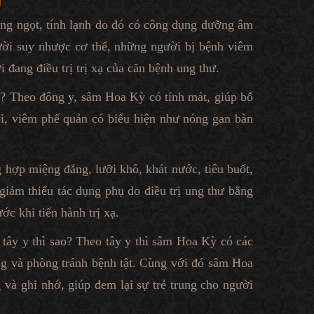
g ngọt, tính lạnh do đó có công dụng dưỡng âm
ười suy nhược cơ thể, những người bị bệnh viêm
 đang điều trị trị xạ của căn bệnh ung thư.
 Theo đông y, sâm Hoa Kỳ có tính mát, giúp bổ
, viêm phế quản có biểu hiện như nóng gan bàn
 hợp miệng đắng, lưỡi khô, khát nước, tiêu buốt,
iảm thiểu tác dụng phụ do điều trị ung thư bằng
c khi tiến hành trị xạ.
tây y thì sao? Theo tây y thì sâm Hoa Kỳ có các
ng và phòng tránh bệnh tật. Cùng với đó sâm Hoa
và ghi nhớ, giúp đem lại sự trẻ trung cho người