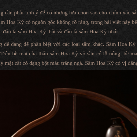
 cần phải tinh ý để có những lựa chọn sao cho chính xác s
sâm Hoa Kỳ có nguồn gốc không rõ ràng, trong bài viết này b
c đâu là sâm Hoa Kỳ thật và đâu là sâm Hoa Kỳ nhái.
dễ dàng để phân biệt với các loại sâm khác. Sâm Hoa Kỳ có
. Trên bề mặt của thân sâm Hoa Kỳ vỏ sần có lỗ nông, bề mặ
y mặt cắt có dạng bột màu trắng ngà. Sâm Hoa Kỳ có vị đắng