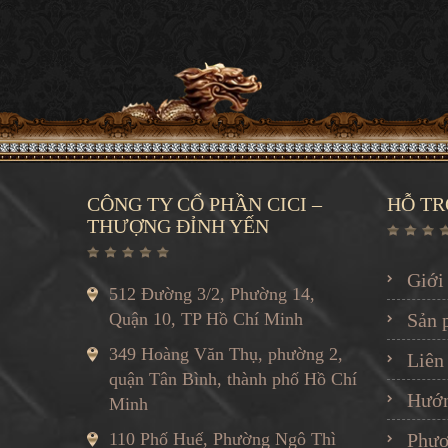
CÔNG TY CỔ PHẦN CICI –
HỖ TR
THƯỢNG ĐỈNH YẾN
Giới
512 Đường 3/2, Phường 14,
Quận 10, TP Hồ Chí Minh
Sản 
349 Hoàng Văn Thụ, phường 2,
Liên
quận Tân Bình, thành phố Hồ Chí
Hướn
Minh
110 Phố Huế, Phường Ngô Thì
Phươ