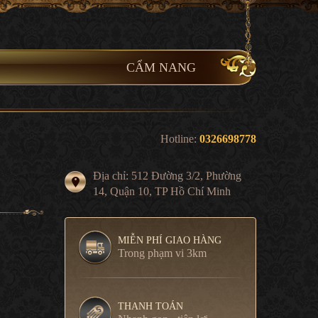
CẨM NANG
Hotline:
0326698778
Địa chỉ: 512 Đường 3/2, Phường
14, Quận 10, TP Hồ Chí Minh
MIỄN PHÍ GIAO HÀNG
Trong phạm vi 3km
THANH TOÁN