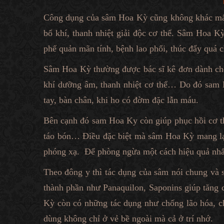
Công dụng của sâm Hoa Kỳ cũng không khác mấy
bổ khí, thanh nhiệt giải độc cơ thể. Sâm Hoa 
phế quản mãn tính, bệnh lao phổi, thúc đẩy quá c
Sâm Hoa Kỳ thường được bác sĩ kê đơn dành ch
khí dưỡng âm, thanh nhiệt cơ thể… Do đó sam 
tay, bàn chân, khi ho có đờm đặc lẫn máu.
Bên cạnh đó sam Hoa Ky còn giúp phục hồi cơ thể
táo bón… Điều đặc biệt mà sâm Hoa Kỳ mang lại 
phóng xạ. Để phòng ngừa một cách hiệu quả nhất
Theo đông y thì tác dụng của sâm nói chung và 
thành phần như Panaquilon, Saponins giúp tăng 
Kỳ còn có những tác dụng như chống lão hóa, ch
dùng không chỉ ở vẻ bề ngoài mà cả ở trí nhớ.