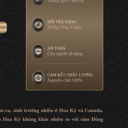
Nhanh gọn - tiện lợi
ĐỔI TRẢ HÀNG
Trong vòng 3 ngày
AN TOÀN
Cho người sử dụng
CAM KẾT CHẤT LƯỢNG
Nguyên chất 100%
ìm ra, sinh trưởng nhiều ở Hoa Kỳ và Canada.
m Hoa Kỳ không khác nhiều so với sâm Đông