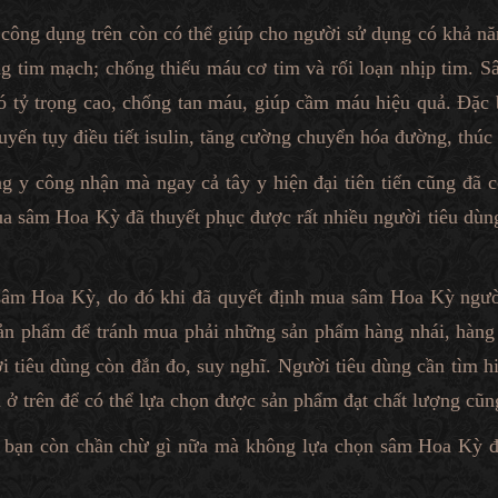
công dụng trên còn có thể giúp cho người sử dụng có khả nă
ống tim mạch; chống thiếu máu cơ tim và rối loạn nhịp tim.
n có tỷ trọng cao, chống tan máu, giúp cầm máu hiệu quả. Đặc
yến tụy điều tiết isulin, tăng cường chuyển hóa đường, thúc đ
 y công nhận mà ngay cả tây y hiện đại tiên tiến cũng đã
a sâm Hoa Kỳ đã thuyết phục được rất nhiều người tiêu dùn
m sâm Hoa Kỳ, do đó khi đã quyết định mua sâm Hoa Kỳ người
ản phẩm để tránh mua phải những sản phẩm hàng nhái, hàng
 tiêu dùng còn đắn đo, suy nghĩ. Người tiêu dùng cần tìm 
 trên để có thể lựa chọn được sản phẩm đạt chất lượng cũng
bạn còn chần chừ gì nữa mà không lựa chọn sâm Hoa Kỳ để