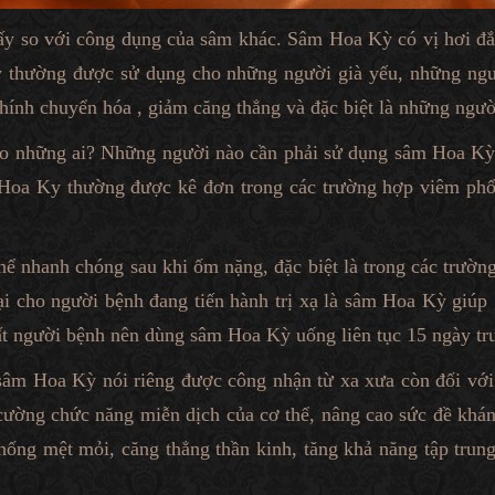
 so với công dụng của sâm khác. Sâm Hoa Kỳ có vị hơi đắn
Kỳ thường được sử dụng cho những người già yếu, những ng
hính chuyển hóa , giảm căng thẳng và đặc biệt là những người
o những ai? Những người nào cần phải sử dụng sâm Hoa Kỳ?
Hoa Ky thường được kê đơn trong các trường hợp viêm phổi
 nhanh chóng sau khi ốm nặng, đặc biệt là trong các trường
cho người bệnh đang tiến hành trị xạ là sâm Hoa Kỳ giúp g
 người bệnh nên dùng sâm Hoa Kỳ uống liên tục 15 ngày trướ
sâm Hoa Kỳ nói riêng được công nhận từ xa xưa còn đối với 
cường chức năng miễn dịch của cơ thể, nâng cao sức đề khá
ống mệt mỏi, căng thẳng thần kinh, tăng khả năng tập trung 