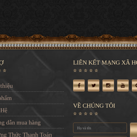
Ợ
LIÊN KẾT MẠNG XÃ H
 thiệu
phẩm
VỀ CHÚNG TÔI
 Hệ
g dẫn mua hàng
ng Thức Thanh Toán