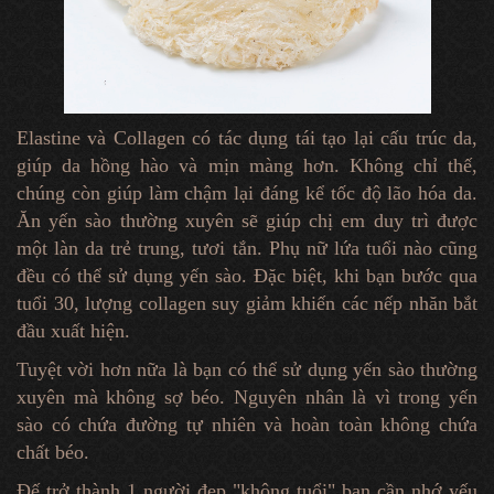
Elastine và Collagen có tác dụng tái tạo lại cấu trúc da,
giúp da hồng hào và mịn màng hơn. Không chỉ thế,
chúng còn giúp làm chậm lại đáng kể tốc độ lão hóa da.
Ăn yến sào thường xuyên sẽ giúp chị em duy trì được
một làn da trẻ trung, tươi tắn. Phụ nữ lứa tuổi nào cũng
đều có thể sử dụng yến sào. Đặc biệt, khi bạn bước qua
tuổi 30, lượng collagen suy giảm khiến các nếp nhăn bắt
đầu xuất hiện.
Tuyệt vời hơn nữa là bạn có thể sử dụng yến sào thường
xuyên mà không sợ béo. Nguyên nhân là vì trong yến
sào có chứa đường tự nhiên và hoàn toàn không chứa
chất béo.
Đế trở thành 1 người đẹp "không tuổi" bạn cần nhớ yếu