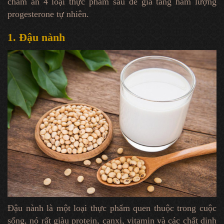
chăm ăn 4 loại thực phẩm sau để gia tăng hàm lượng
progesterone tự nhiên.
1. Đậu nành
Đậu nành là một loại thực phẩm quen thuộc trong cuộc
sống, nó rất giàu protein, canxi, vitamin và các chất dinh