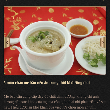
Dinh Dưỡng Cho Mẹ Bầu Từ A
ng thời kì dưỡng thai
Khi biết mình đang có thai thì việ
cho mẹ bầu an toàn cho thai nhi để t
ất dinh dưỡng, không chỉ ảnh
hấp thụ đầy đủ các dưỡng chất cần 
òn giúp thai nhi phát triển về sau
CHI TIẾT
việc lựa chọn món ăn thì...