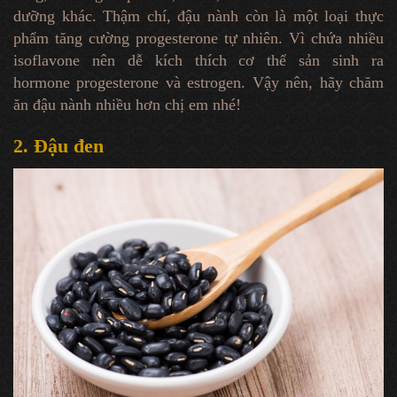
dưỡng khác. Thậm chí, đậu nành còn là một loại thực
phẩm tăng cường progesterone tự nhiên. Vì chứa nhiều
isoflavone nên dễ kích thích cơ thể sản sinh ra
hormone progesterone và estrogen. Vậy nên, hãy chăm
ăn đậu nành nhiều hơn chị em nhé!
2. Đậu đen