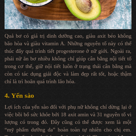
Quả bơ có giá trị dinh dưỡng cao, giàu axit béo không
bão hòa và giàu vitamin A. Những nguyên tố này có thể
thúc đẩy quá trình tiết
progesterone
ở nữ giới. Ngoài ra,
phái nữ ăn bơ nhiều không chỉ giúp cân bằng nội tiết tố
trong cơ thể, giữ nội tiết luôn ở trạng thái cân bằng mà
còn có tác dụng giải độc và làm đẹp rất tốt, hoặc thậm
chí là trì hoãn quá trình lão hóa.
4. Yến sào
Lợi ích của yến sào đối với phụ nữ không chỉ dừng lại ở
việc bồi bổ sức khỏe bởi 18 axit amin và 31 nguyên tố vi
lượng có trong đó. Đây cũng có thể được xem là một
“mỹ phẩm dưỡng da” hoàn toàn tự nhiên cho chị em.