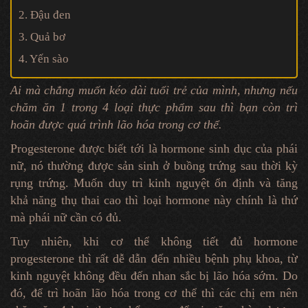
2. Đậu đen
3. Quả bơ
4. Yến sào
Ai mà chẳng muốn kéo dài tuổi trẻ của mình, nhưng nếu
chăm ăn 1 trong 4 loại thực phẩm sau thì bạn còn trì
hoãn được quá trình lão hóa trong cơ thể.
Progesterone được biết tới là hormone sinh dục của phái
nữ, nó thường được sản sinh ở buồng trứng sau thời kỳ
rụng trứng. Muốn duy trì kinh nguyệt ổn định và tăng
khả năng thụ thai cao thì loại hormone này chính là thứ
mà phái nữ cần có đủ.
Tuy nhiên, khi cơ thể không tiết đủ hormone
progesterone thì rất dễ dẫn đến nhiều bệnh phụ khoa, từ
kinh nguyệt không đều đến nhan sắc bị lão hóa sớm. Do
đó, để trì hoãn lão hóa trong cơ thể thì các chị em nên