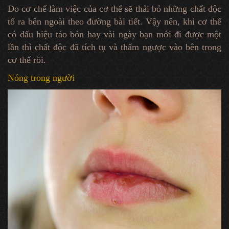
Do cơ chế làm việc của cơ thể sẽ thải bỏ những chất độc
tố ra bên ngoài theo đường bài tiết. Vậy nên, khi cơ thể
có dấu hiệu táo bón hay vài ngày bạn mới đi được một
lần thì chất độc đã tích tụ và thấm ngược vào bên trong
cơ thể rồi.
Nóng trong người