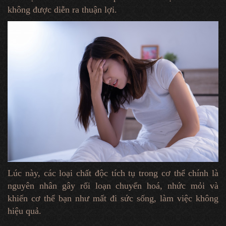
không được diễn ra thuận lợi.
Lúc này, các loại chất độc tích tụ trong cơ thể chính là
nguyên nhân gây rối loạn chuyển hoá, nhức mỏi và
khiến cơ thể bạn như mất đi sức sống, làm việc không
hiệu quả.