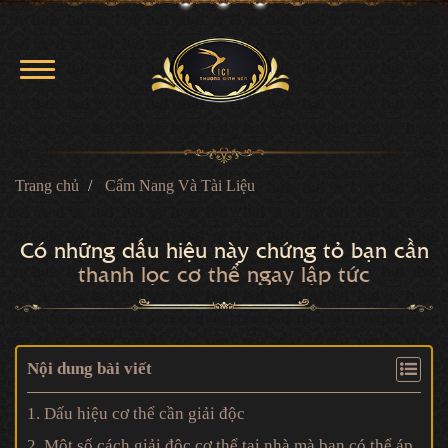
Trang chủ
Cẩm Nang Và Tài Liệu
Có những dấu hiệu này chứng tỏ bạn cần
thanh lọc cơ thể ngay lập tức
Nội dung bài viết
1. Dấu hiệu cơ thể cần giải độc
2. Một số cách giải độc cơ thể tại nhà mà bạn có thể áp