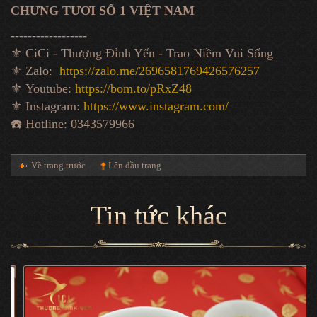
CHƯNG TƯƠI SỐ 1 VIỆT NAM
------------------
⚜️ CiCi - Thượng Đỉnh Yến - Trao Niềm Vui Sống
⚜️ Zalo:
https://zalo.me/2696581769426576257
⚜️ Youtube:
https://bom.to/pRxZ48
⚜️ Instagram:
https://www.instagram.com/
☎️ Hotline: 0343579966
Về trang trước
Lên đầu trang
Tin tức khác