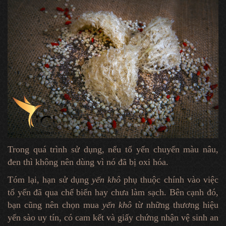
Trong quá trình sử dụng, nếu tổ yến chuyển màu nâu,
đen thì không nên dùng vì nó đã bị oxi hóa.
Tóm lại, hạn sử dụng
yến khô
phụ thuộc chính vào việc
tổ yến đã qua chế biến hay chưa làm sạch. Bên cạnh đó,
bạn cũng nên chọn mua
yến khô
từ những thương hiệu
yến sào uy tín, có cam kết và giấy chứng nhận vệ sinh an