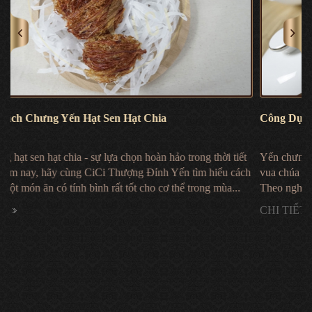
Công Dụng Bất Ngờ Của Yến Chưng Kỷ Tử
Yến chưng kỷ tử từ rất lâu được coi là vị thuốc quý được các bậc
h
vua chúa sử dụng xem như phương thuốc “cải lão hoàn đồng”.
Theo nghiên cứu của nhiều nhà khoa học ngày nay cho...
CHI TIẾT