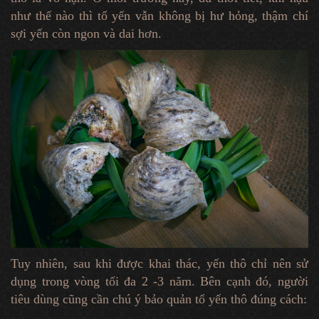
như thế nào thì tổ yến vẫn không bị hư hỏng, thậm chí
sợi yến còn ngon và dai hơn.
Tuy nhiên, sau khi được khai thác, yến thô chỉ nên sử
dụng trong vòng tối đa 2 -3 năm. Bên cạnh đó, người
tiêu dùng cũng cần chú ý bảo quản tổ yến thô đúng cách: