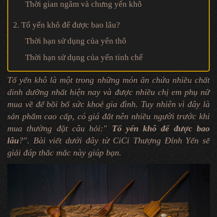
Thời gian ngâm và chưng yến khô
2. Tổ yến khô để được bao lâu?
Thời hạn sử dụng của yến thô
Thời hạn sử dụng của yến tinh chế
Tổ yến khô là một trong những món ăn chứa nhiều chất
dinh dưỡng nhất hiện nay và được nhiều chị em phụ nữ
mua về để bồi bổ sức khoẻ gia đình. Tuy nhiên vì đây là
sản phẩm cao cấp, có giá đắt nên nhiều người trước khi
mua thường đặt câu hỏi:"
Tổ yến khô để được bao
lâu
?". Bài viết dưới đây từ CiCi Thượng Đỉnh Yến sẽ
giải đáp thắc mắc này giúp bạn.