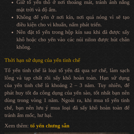
Giữ tổ yến thô ở nơi thoáng mát, tránh ánh nắng
mặt trời và độ ẩm.
Không để yến ở nơi kín, nơi quá nóng vì sẽ tạo
điều kiện cho vi khuẩn, nấm phát triển.
Nên đặt tổ yến trong hộp kín sau khi đã được sấy
khô hoặc cho yến vào các núi nilon được hút chân
không.
Thời hạn sử dụng của yến tinh chế
Tổ yến tinh chế là loại tổ yến đã qua sơ chế, làm sạch
lông và tạp chất rồi sấy khô hoàn toàn. Hạn sử dụng
của yến tinh chế là khoảng 2 – 3 năm. Tuy nhiên, để
phát huy tốt đa công dụng của yến sào, tốt nhất bạn nên
dùng trong vòng 1 năm. Ngoài ra, khi mua tổ yến tinh
chế, bạn nên lưu ý mua loại đã sấy khô hoàn toàn để
tránh ẩm mốc, hư hại.
Xem thêm:
tổ yến chưng sẵn