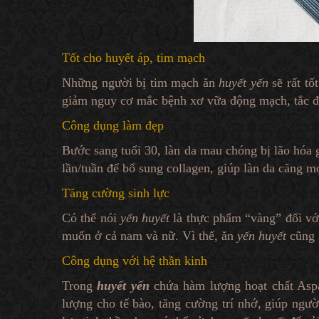
Tốt cho huyết áp, tim mạch
Những người bị tim mạch ăn
huyết yến
sẽ rất tố
giảm nguy cơ mắc bệnh xơ vữa động mạch, tắc 
Công dụng làm đẹp
Bước sang tuổi 30, làn da mau chóng bị lão hóa 
lần/tuần để bổ sung collagen, giúp làn da căng m
Tăng cường sinh lực
Có thể nói
yến huyết
là thực phẩm “vàng” đối với
muốn ở cả nam và nữ. Vì thế, ăn
yến huyết
cũng s
Công dụng với hệ thần kinh
Trong
huyết yến
chứa hàm lượng hoạt chất Aspar
lượng cho tế bào, tăng cường trí nhớ, giúp người