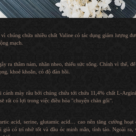
t vì chúng chứa nhiều chất Valine có tác dụng giảm lượng 
động mạch.
gây ra thâm nám, nhăn nheo, thiếu sức sống. Chính vì thế, đ
ọng, khoẻ khoắn, có độ đàn hồi.
 cánh mày râu bởi chúng chứa tới chứa 11,4% chất L-Arginine
ẽ rất có lợi trong việc điều hòa "chuyện chăn gối".
tic acid, serine, glutamic acid… cao nên tăng cường hoạt 
 già có trí nhớ tốt và đầu óc minh mẫn, tỉnh táo. Ngoài ra,