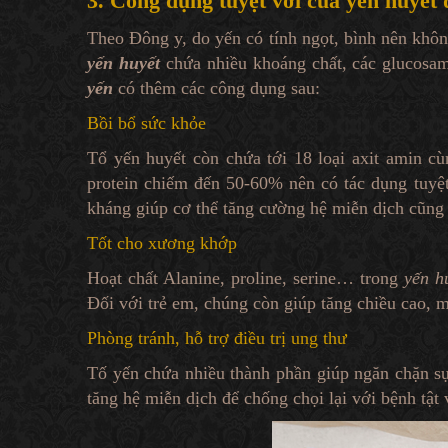
3. Công dụng tuyệt vời của yến huyết 
Theo Đông y, do yến có tính ngọt, bình nên khô
yến huyết
chứa nhiều khoáng chất, các glucosami
yến
có thêm các công dụng sau:
Bồi bổ sức khỏe
Tổ yến huyết còn chứa tới 18 loại axit amin cù
protein chiếm đến 50-60% nên có tác dụng tuyệt
kháng giúp cơ thể tăng cường hệ miễn dịch cũng
Tốt cho xương khớp
Hoạt chất Alanine, proline, serine… trong
yến h
Đối với trẻ em, chúng còn giúp tăng chiều cao,
Phòng tránh, hỗ trợ điều trị ung thư
Tố yến chứa nhiều thành phần giúp ngăn chặn sự 
tăng hệ miễn dịch để chống chọi lại với bệnh tật