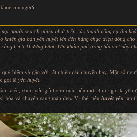
c khoẻ con người
mọi người search nhiều nhất trên các thanh công cụ tìm kiế
 do khiến giá bán yến huyết lên đến hàng chục triệu đồng ch
 cùng CiCi Thượng Đỉnh Yến khám phá trong bài viết này nh
n quý hiếm và gắn với rất nhiều câu chuyện hay. Một số ngư
c gọi là
yến huyế
t.
h làm việc, chim yến già ho ra máu nên mới được gọi là yến 
 oxi hóa và chuyển sang màu đen. Vì thế, nếu
huyết yến
tạo t