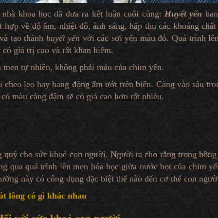
 nhà khoa học đã đưa ra kết luận cuối cùng:
Huyết yến
ban
 hợp về độ ẩm, nhiệt độ, ánh sáng, hấp thu các khoáng chất
 và tạo thành
huyết yến
với các sợi yến màu đỏ. Quá trình lê
t
có giá trị cao và rất khan hiếm.
ên men tự nhiên, không phải máu của chim yến.
i cheo leo hay hang động ẩm ướt trên biển. Càng vào sâu tro
có màu càng đậm sẽ có giá cao hơn rất nhiều.
g quý cho sức khoẻ con người. Người ta cho rằng trong
hồng
ông qua quá trình lên men hóa học giữa nước bọt của chim yế
 dưỡng này có công dụng đặc biệt thế nào đến cơ thể con ngườ
út lông có gì khác nhau