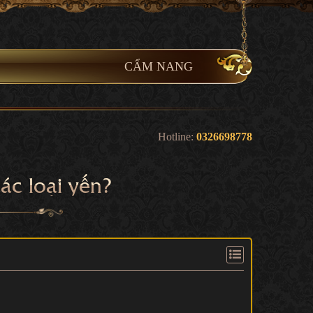
CẨM NANG
Hotline:
0326698778
các loại yến?