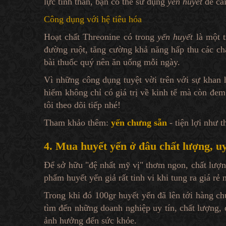
lực tinh thần, bạn có thể sử dụng
yến huyết
để cải
Công dụng với hệ tiêu hóa
Hoạt chất Threonine có trong
yến huyết
là một t
đường ruột, tăng cường khả năng hấp thu các ch
bài thuốc quý nên ăn uống mỗi ngày.
Vì những công dụng tuyệt vời trên với sự khan
hiếm không chỉ có giá trị về kinh tế mà còn đem
tôi theo dõi tiếp nhé!
Tham khảo thêm:
yến chưng sẵn
- tiện lợi như t
4. Mua huyết yến ở đâu chất lượng, uy
Để sở hữu "đệ nhất mỹ vị" thơm ngon, chất lượn
phẩm huyết yến giả rất tinh vi khi tung ra giá r
Trong khi đó 100gr huyết yến đã lên tới hàng ch
tìm đến những doanh nghiệp uy tín, chất lượng,
ảnh hưởng đến sức khỏe.