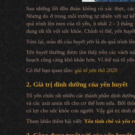
Sau những lời đồn đoán không có xác thực, các
Nhưng do ở trong môi trường tự nhiên với sự kết
quá trình lên men của tổ yến, ít nhất 2 - 3 tháng
dụng rất tốt với sức khỏe. Chính vì thế,
yến huyế
Tóm lại, màu đỏ của
huyết yến
là do quá trình l
Yến huyết
thường được tìm thấy trên các vách nú
hoạch cũng càng khó khăn hơn. Vì thế mà tổ yến 
Có thể bạn quan tâm:
giá tổ yến thô 2020
2. Giá trị dinh dưỡng của yến huyết
Tổ yến chứa rất nhiều các thành phần dinh dưỡn
và các axit amin tốt cho cơ thể hơn nữa. Bởi th
có lợi cho sức khỏe con người. Vậy giá trị dinh
Tham khảo thêm bài viết:
Yến tinh chế và yến r