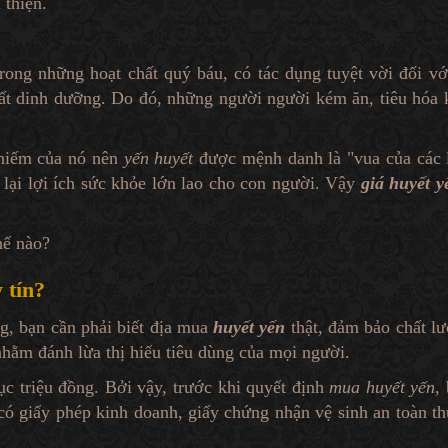
 thiện.
rong những hoạt chất quý báu, có tác dụng tuyệt vời đối vớ
ất dinh dưỡng. Do đó, những người người kém ăn, tiêu hóa ké
 hiếm của nó nên
yến huyết
được mệnh danh là "vua của các 
 lại lợi ích sức khỏe lớn lao cho con người. Vậy
giá huyết y
hế nào?
 tín?
g, bạn cần phải biết địa mua
huyết yến
thật, đảm bảo chất lư
ẻ nhằm đánh lừa thị hiếu tiêu dùng của mọi người.
ục triệu đồng. Bởi vậy, trước khi quyết định
mua huyết yến
,
 có giấy phép kinh doanh, giấy chứng nhận vệ sinh an toàn 