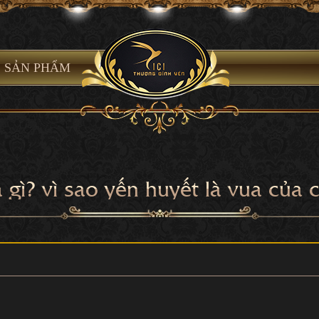
SẢN PHẨM
 gì? vì sao yến huyết là vua của 