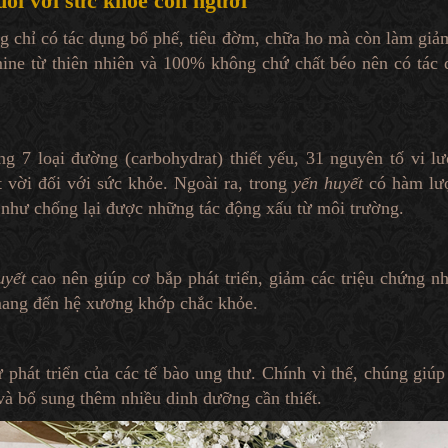
đối với sức khoẻ con người
ng chỉ có tác dụng bổ phế, tiêu đờm, chữa ho mà còn làm giả
ne từ thiên nhiên và 100% không chứ chất béo nên có tác d
ng 7 loại đường (carbohydrat) thiết yếu, 31 nguyên tố vi 
 vời đối với sức khỏe. Ngoài ra, trong
yến huyết
có hàm lượn
 như chống lại được những tác động xấu từ môi trường.
uyết
cao nên giúp cơ bắp phát triển, giảm các triệu chứng 
 mang đến hệ xương khớp chắc khỏe.
phát triển của các tế bào ung thư. Chính vì thế, chúng giúp 
 và bổ sung thêm nhiều dinh dưỡng cần thiết.