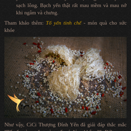
sạch lông. Bạch yến thật rất mau mềm và mau nở
khi ngâm và chưng.
Tham khảo thêm:
Tổ yến tinh chế
- món quà cho sức
khỏe
Như vậy, CiCi Thượng Đỉnh Yến đã giải đáp thắc mắc