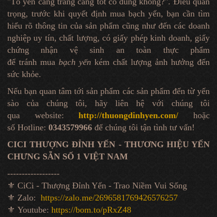
"Tổ yến càng trắng càng tốt có đúng không?". Điều quan
trọng, trước khi quyết định mua bạch yến, bạn cần tìm
hiểu rõ thông tin của sản phẩm cũng như đến các doanh
nghiệp uy tín, chất lượng, có giấy phép kinh doanh, giấy
chứng nhận vệ sinh an toàn thực phẩm
để tránh mua
bạch yến
kém chất lượng ảnh hưởng đến
sức khỏe.
Nếu bạn quan tâm tới sản phẩm các sản phẩm đến từ yến
sào của chúng tôi, hãy liên hệ với chúng tôi
qua website:
http://thuongdinhyen.com/
hoặc
số Hotline:
0343579966
để chúng tôi tận tình tư vấn!
CICI THƯỢNG ĐỈNH YẾN - THƯƠNG HIỆU YẾN
CHƯNG SẴN SỐ 1 VIỆT NAM
------------------
⚜️ CiCi - Thượng Đỉnh Yến - Trao Niềm Vui Sống
⚜️ Zalo:
https://zalo.me/2696581769426576257
⚜️ Youtube:
https://bom.to/pRxZ48