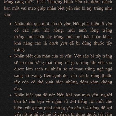
trắng càng tốt?”, CiCi Thượng Đỉnh Yến xin được mách
bạn một vài mẹo giúp nhận biết yến sào bị tẩy trắng như
sau:
Nhận biết qua mùi của tổ yến: Nếu phát hiện tổ yến
có các mùi hôi nồng, mùi tanh lòng trắng
trứng, mùi chất tẩy trắng, mùi hơi hắc hoặc khét,
khả năng cao là
bạch yến
đã bị dùng thuốc tẩy
trắng.
Nhận biết qua màu của tổ yến: Yến sào bị tẩy trắng
sẽ có màu trắng toát trông rất giả, trong khi yến sào
được làm sạch tự nhiên sẽ có màu trắng ngà ngả
sang hơi vàng. Bên cạnh đó, yến sào bị dùng thuốc
tẩy còn có thể xuất hiện những đốm xám không
đều.
Nhận biết qua độ nở: Nếu khi bạn mua yến, người
bán tư vấn bạn về ngâm từ 2-4 tiếng rồi mới chế
biến, cũng như phải chưng yến đến 3-4 tiếng để sợi
yến nở ra thì có thể tổ yến đã bị dùng thuốc tẩy làm