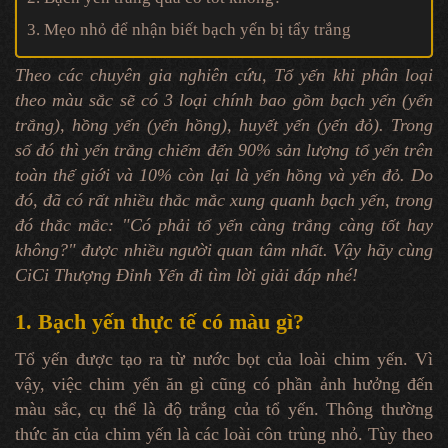
3. Mẹo nhỏ để nhận biết bạch yến bị tẩy trắng
Theo các chuyên gia nghiên cứu, Tổ yến khi phân loại
theo màu sắc sẽ có 3 loại chính bao gồm bạch yến (yến
trắng),
hồng yến
(yến hồng),
huyết yến
(yến đỏ). Trong
số đó thì yến trắng chiếm đến 90% sản lượng tổ yến trên
toàn thế giới và 10% còn lại là yến hồng và yến đỏ. Do
đó, đã có rất nhiều thắc mắc xung quanh bạch yến, trong
đó thắc mắc: "Có phải tổ yến càng trắng càng tốt hay
không?" được nhiều người quan tâm nhất. Vậy hãy cùng
CiCi Thượng Đỉnh Yến đi tìm lời giải đáp nhé!
1. Bạch yến thực tế có màu gì?
Tổ yến được tạo ra từ nước bọt của loài chim yến. Vì
vậy, việc chim yến ăn gì cũng có phần ảnh hưởng đến
màu sắc, cụ thể là độ trắng của tổ yến. Thông thường
thức ăn của chim yến là các loài côn trùng nhỏ. Tùy theo