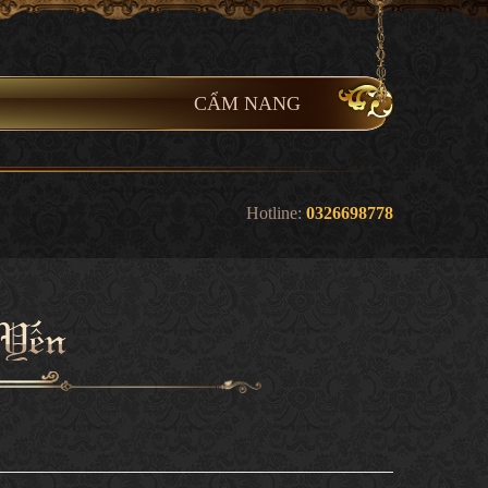
CẨM NANG
Hotline:
0326698778
Yến