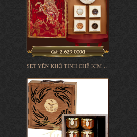
2.629.000đ
Giá:
SET YẾN KHÔ TINH CHẾ KIM MÃ CÁT TƯỜNG