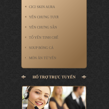
CICI SKIN AURA
YẾN CHƯNG TƯƠI
YẾN CHƯNG SẴN
TỔ YẾN TINH CHẾ
SOUP BÓNG CÁ
MÓN ĂN TỪ YẾN
HỔ TRỢ TRỰC TUYẾN