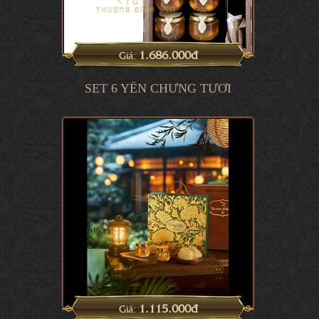
1.686.000đ
Giá:
SET 6 YẾN CHƯNG TƯƠI
1.115.000đ
Giá: