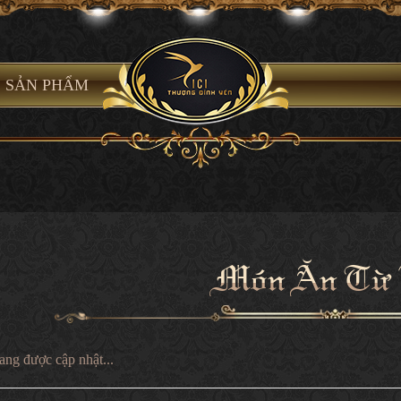
SẢN PHẨM
Món Ăn Từ 
ang được cập nhật...