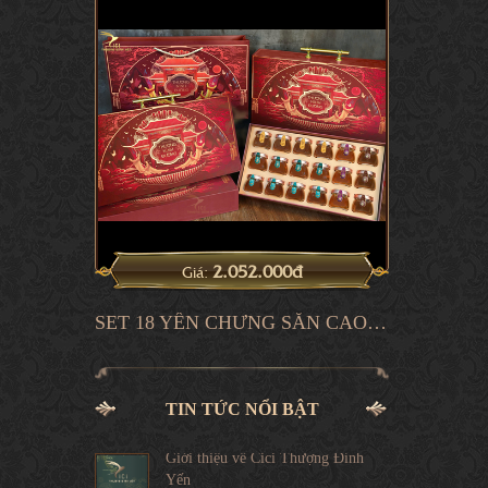
2.052.000đ
Giá:
SET 18 YẾN CHƯNG SẴN CAO PHẨM
TIN TỨC NỔI BẬT
Giới thiệu về Cici Thượng Đỉnh
Yến