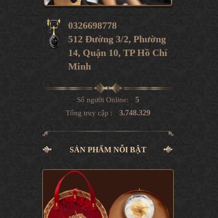
0326698778
512 Đường 3/2, Phường
14, Quận 10, TP Hồ Chí
Minh
5
Số người Online:
3.748.329
Tổng truy cập :
SẢN PHẨM NỖI BẬT