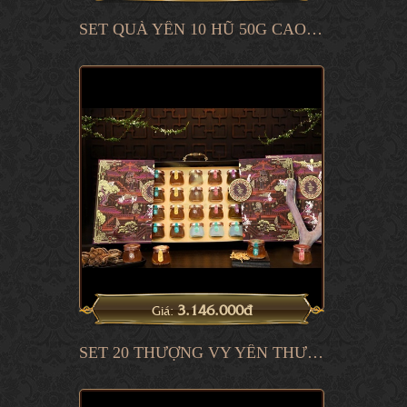
SET QUÀ YẾN 10 HŨ 50G CAO PHẨM NEW
3.146.000đ
Giá:
SET 20 THƯỢNG VY YẾN THƯỢNG PHẨM