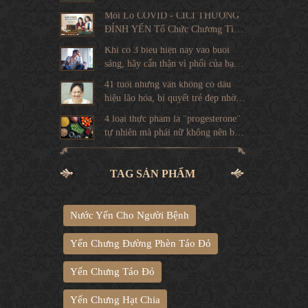
Mối Lo COVID - CICI THƯỢNG
ĐỈNH YẾN Tổ Chức Chương Tình
Khuyến Mãi Lên Tới 29%
Khi có 3 biểu hiện này vào buổi
sáng, hãy cẩn thận vì phổi của bạn
đang "kêu cứu"
41 tuổi nhưng vẫn không có dấu
hiệu lão hóa, bí quyết trẻ đẹp nhờ
chăm ăn 3 thứ đơn giản này
4 loại thực phẩm là "progesterone"
tự nhiên mà phái nữ không nên bỏ
qua nếu muốn duy trì tuổi thanh
xuân
TAG SẢN PHẨM
Nước Yến Cho Người Bệnh
Yến Chưng Đường Phèn Táo Đỏ
Yến Chưng Táo Đỏ
Yến Chưng Hạt Chia